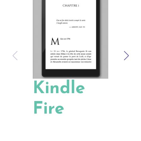
Kindle
K
Fire
P